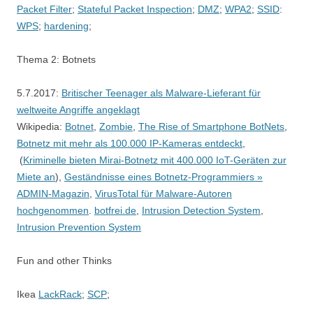
Packet Filter
;
Stateful Packet Inspection
;
DMZ
;
WPA2
;
SSID
:
WPS
;
hardening
;
Thema 2: Botnets
5.7.2017:
Britischer Teenager als Malware-Lieferant für
weltweite Angriffe angeklagt
Wikipedia:
Botnet
,
Zombie
,
The Rise of Smartphone BotNets
,
Botnetz mit mehr als 100.000 IP-Kameras entdeckt
,
(
Kriminelle bieten Mirai-Botnetz mit 400.000 IoT-Geräten zur
Miete an
),
Geständnisse eines Botnetz-Programmiers »
ADMIN-Magazin
,
VirusTotal für Malware-Autoren
hochgenommen
.
botfrei.de
,
Intrusion Detection System
,
Intrusion Prevention System
Fun and other Thinks
Ikea
LackRack
;
SCP
;