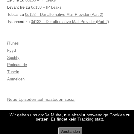
Zeltlife
zu
0d133 – IP Leaks
Levant Ire
zu
0d133 – IP Leaks
Tobias
zu
0d132 – Der alternative Mail-Provider (Part 2)
Tyrannerd
zu
0d132 – Der alternative Mail-Provider (Part 2)
iTunes
Fyyd
Spotify
Podcast.de
TuneIn
Anmelden
Neue Episoden auf mastodon.social
Wir geben uns große Mühe, nur absolut notwendige Cookies zu
setzen. Es findet kein Tracking statt.
Verstanden
Datenschutzerklärung
Stolz präsentiert von WordPress