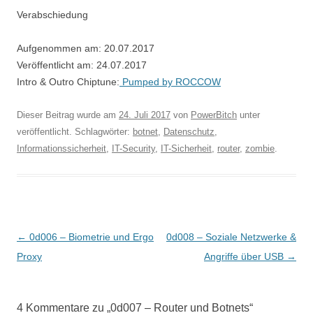
Verabschiedung
Aufgenommen am: 20.07.2017
Veröffentlicht am: 24.07.2017
Intro & Outro Chiptune:
Pumped by ROCCOW
Dieser Beitrag wurde am
24. Juli 2017
von
PowerBitch
unter
veröffentlicht. Schlagwörter:
botnet
,
Datenschutz
,
Informationssicherheit
,
IT-Security
,
IT-Sicherheit
,
router
,
zombie
.
Beitragsnavigation
←
0d006 – Biometrie und Ergo
0d008 – Soziale Netzwerke &
Proxy
Angriffe über USB
→
4 Kommentare zu „
0d007 – Router und Botnets
“