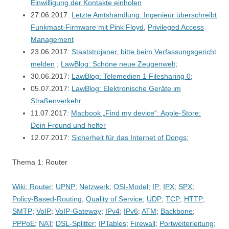
Einwilligung der Kontakte einholen
27.06.2017:
Letzte Amtshandlung: Ingenieur überschreibt
Funkmast-Firmware mit Pink Floyd
,
Privileged Access
Management
23.06.2017:
Staatstrojaner, bitte beim Verfassungsgericht
melden
;
LawBlog: Schöne neue Zeugenwelt
;
30.06.2017:
LawBlog: Telemedien 1 Filesharing 0
;
05.07.2017:
LawBlog: Elektronische Geräte im
Straßenverkehr
11.07.2017:
Macbook „Find my device“: Apple-Store:
Dein Freund und helfer
12.07.2017:
Sicherheit für das Internet of Dongs
;
Thema 1: Router
Wiki: Router
;
UPNP
;
Netzwerk
;
OSI-Model
;
IP
;
IPX
;
SPX
;
Policy-Based-Routing
;
Quality of Service
;
UDP
;
TCP
;
HTTP
;
SMTP
;
VoIP
;
VoIP-Gateway
;
IPv4
;
IPv6
;
ATM
;
Backbone
;
PPPoE
;
NAT
;
DSL-Splitter
;
IPTables
;
Firewall
;
Portweiterleitung
;