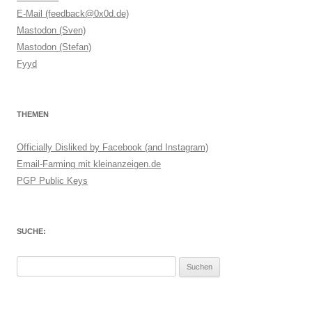
E-Mail (feedback@0x0d.de)
Mastodon (Sven)
Mastodon (Stefan)
Fyyd
THEMEN
Officially Disliked by Facebook (and Instagram)
Email-Farming mit kleinanzeigen.de
PGP Public Keys
SUCHE:
Suchen
nach: