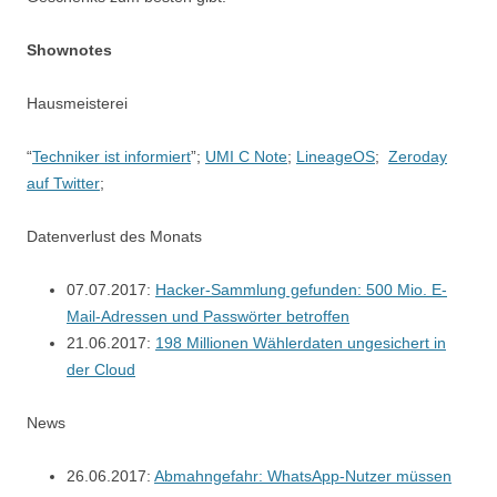
Shownotes
Hausmeisterei
“
Techniker ist informiert
”;
UMI C Note
;
LineageOS
;
Zeroday
auf Twitter
;
Datenverlust des Monats
07.07.2017:
Ha­cker-Samm­lung ge­fun­den: 500 Mio. E-
Mail-Adres­sen und Pass­wör­ter be­trof­fen
21.06.2017:
198 Millionen Wählerdaten ungesichert in
der Cloud
News
26.06.2017:
Abmahngefahr: WhatsApp-Nutzer müssen