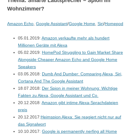
Thema: Smarte Lautsprecher – Spion im
Wohnzimmer?
Amazon Echo
,
Google Assistant
/
Google Home
,
Siri
/
Homepod
05.01.2019:
Amazon verkaufte mehr als hundert
Millionen Geräte mit Alexa
05.02.2019:
HomePod Struggling to Gain Market Share
Alongside Cheaper Amazon Echo and Google Home
Speakers
03.05.2018:
Dumb And Dumber: Comparing Alexa, Siri,
Cortana And The Google Assistant
18.07.2018:
Der Spion in meiner Wohnung: Wichtige
Fakten zu Alexa, Google Assistant und Co.
20.12.2018:
Amazon gibt intime Alexa-Sprachdateien
preis
20.12.2017:
Heimspion Alexa: Sie reagiert nicht nur auf
das Signalwort
10.10.2017:
Google is permanently nerfing all Home