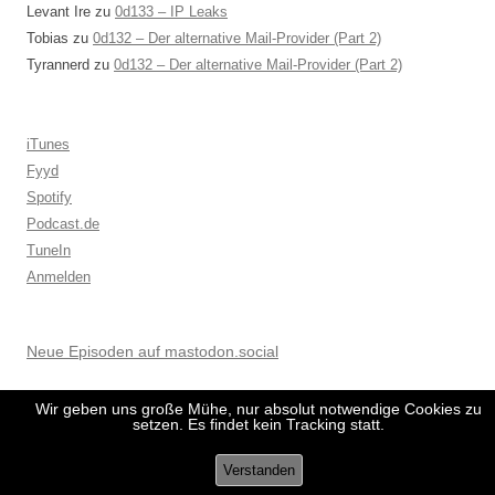
Levant Ire
zu
0d133 – IP Leaks
Tobias
zu
0d132 – Der alternative Mail-Provider (Part 2)
Tyrannerd
zu
0d132 – Der alternative Mail-Provider (Part 2)
iTunes
Fyyd
Spotify
Podcast.de
TuneIn
Anmelden
Neue Episoden auf mastodon.social
Wir geben uns große Mühe, nur absolut notwendige Cookies zu
setzen. Es findet kein Tracking statt.
Verstanden
Datenschutzerklärung
Stolz präsentiert von WordPress