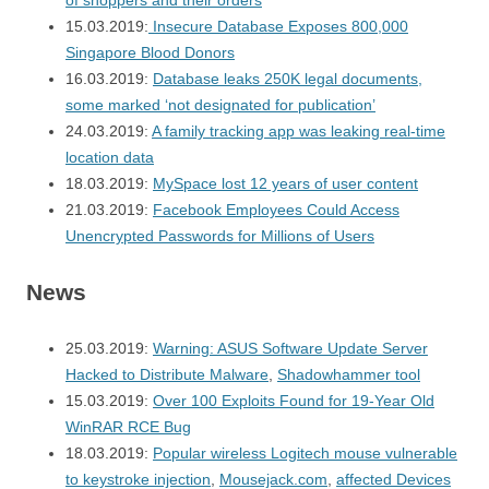
of shoppers and their orders
15.03.2019:
Insecure Database Exposes 800,000
Singapore Blood Donors
16.03.2019:
Database leaks 250K legal documents,
some marked ‘not designated for publication’
24.03.2019:
A family tracking app was leaking real-time
location data
18.03.2019:
MySpace lost 12 years of user content
21.03.2019:
Facebook Employees Could Access
Unencrypted Passwords for Millions of Users
News
25.03.2019:
Warning: ASUS Software Update Server
Hacked to Distribute Malware
,
Shadowhammer tool
15.03.2019:
Over 100 Exploits Found for 19-Year Old
WinRAR RCE Bug
18.03.2019:
Popular wireless Logitech mouse vulnerable
to keystroke injection
,
Mousejack.com
,
affected Devices