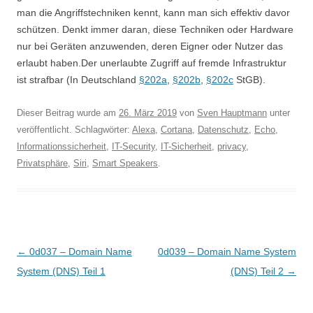
man die Angriffstechniken kennt, kann man sich effektiv davor
schützen. Denkt immer daran, diese Techniken oder Hardware
nur bei Geräten anzuwenden, deren Eigner oder Nutzer das
erlaubt haben.Der unerlaubte Zugriff auf fremde Infrastruktur
ist strafbar (In Deutschland
§202a
,
§202b
,
§202c
StGB).
Dieser Beitrag wurde am
26. März 2019
von
Sven Hauptmann
unter
veröffentlicht. Schlagwörter:
Alexa
,
Cortana
,
Datenschutz
,
Echo
,
Informationssicherheit
,
IT-Security
,
IT-Sicherheit
,
privacy
,
Privatsphäre
,
Siri
,
Smart Speakers
.
Beitragsnavigation
←
0d037 – Domain Name
0d039 – Domain Name System
System (DNS) Teil 1
(DNS) Teil 2
→