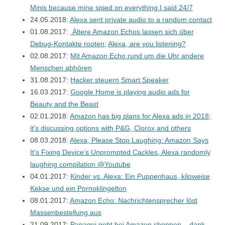
Minis because mine spied on everything I said 24/7
24.05.2018:
Alexa sent private audio to a random contact
01.08.2017:
Ältere Amazon Echos lassen sich über
Debug-Kontakte rooten
;
Alexa, are you listening?
02.08.2017:
Mit Amazon Echo rund um die Uhr andere
Menschen abhören
31.08.2017:
Hacker steuern Smart Speaker
16.03.2017:
Google Home is playing audio ads for
Beauty and the Beast
02.01.2018:
Amazon has big plans for Alexa ads in 2018;
it’s discussing options with P&G, Clorox and others
08.03.2018:
Alexa, Please Stop Laughing: Amazon Says
It’s Fixing Device’s Unprompted Cackles
,
Alexa randomly
laughing compilation @Youtube
04.01.2017:
Kinder vs. Alexa: Ein Puppenhaus, kiloweise
Kekse und ein Pornoklingelton
08.01.2017:
Amazon Echo: Nachrichtensprecher löst
Massenbestellung aus
21.09.2017:
Papagei geht bei Amazon shoppen – dank