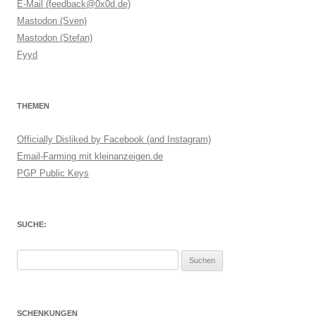
E-Mail (feedback@0x0d.de)
Mastodon (Sven)
Mastodon (Stefan)
Fyyd
THEMEN
Officially Disliked by Facebook (and Instagram)
Email-Farming mit kleinanzeigen.de
PGP Public Keys
SUCHE:
Suchen
nach:
SCHENKUNGEN