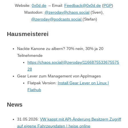
Website:
0x0d.de
– Email:
Feedback@0x0d.de
(
PGP
)
Mastodon:
@zeroday@chaos.social
(Sven),
@zeroday@podcasts.social
(Stefan)
Hausmeisterei
Nackte Kanone zu albern? 70% nein, 30% ja 20
Teilnehmende
https://chaos.social/@zeroday/1166875533675575
28
Gear Lever zum Management von AppImages
Flatpak Version:
Install Gear Lever on Linux |
Flathub
News
31.05.2026:
VW kappt mit API-Änderung Besitzern Zugriff
auf eigene Fahrzeugdaten | heise online