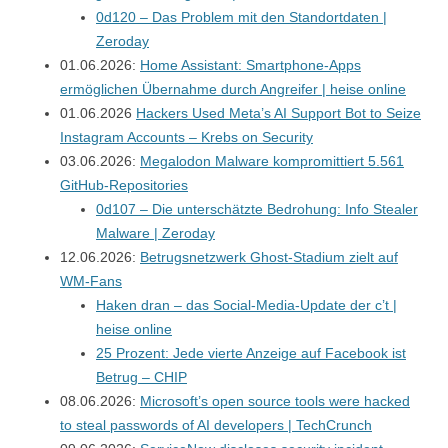
0d120 – Das Problem mit den Standortdaten |
Zeroday
01.06.2026:
Home Assistant: Smartphone-Apps
ermöglichen Übernahme durch Angreifer | heise online
01.06.2026
Hackers Used Meta’s AI Support Bot to Seize
Instagram Accounts – Krebs on Security
03.06.2026:
Megalodon Malware kompromittiert 5.561
GitHub-Repositories
0d107 – Die unterschätzte Bedrohung: Info Stealer
Malware | Zeroday
12.06.2026:
Betrugsnetzwerk Ghost-Stadium zielt auf
WM-Fans
Haken dran – das Social-Media-Update der c’t |
heise online
25 Prozent: Jede vierte Anzeige auf Facebook ist
Betrug – CHIP
08.06.2026:
Microsoft’s open source tools were hacked
to steal passwords of AI developers | TechCrunch