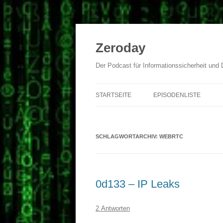
Zum
Inhalt
springen
Zeroday
Der Podcast für Informationssicherheit und
STARTSEITE
EPISODENLISTE
SCHLAGWORTARCHIV:
WEBRTC
0d133 – IP Leaks
2 Antworten