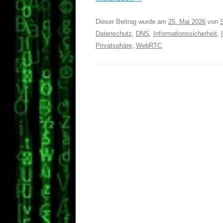
Dieser Beitrag wurde am
25. Mai 2026
von
Datenschutz
,
DNS
,
Informationssicherheit
,
Privatsphäre
,
WebRTC
.