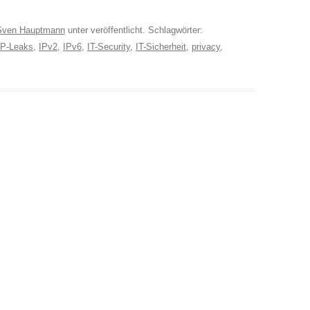
Sven Hauptmann
unter veröffentlicht. Schlagwörter:
IP-Leaks
,
IPv2
,
IPv6
,
IT-Security
,
IT-Sicherheit
,
privacy
,