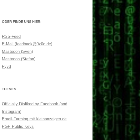
ODER FINDE UNS HIER:
RSS-Feed
E-Mail (feedback@0x0d.de)
Mastodon (Sven)
Mastodon (Stefan)
Fyyd
THEMEN
Officially Disliked by Facebook (and
Instagram)
Email-Farming mit kleinanzeigen.de
PGP Public Keys