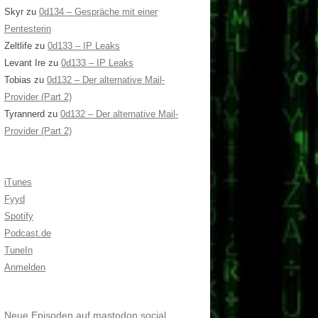
Skyr
zu
0d134 – Gespräche mit einer
Pentesterin
Zeltlife
zu
0d133 – IP Leaks
Levant Ire
zu
0d133 – IP Leaks
Tobias
zu
0d132 – Der alternative Mail-
Provider (Part 2)
Tyrannerd
zu
0d132 – Der alternative Mail-
Provider (Part 2)
iTunes
Fyyd
Spotify
Podcast.de
TuneIn
Anmelden
Neue Episoden auf mastodon.social