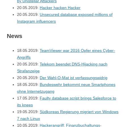
by Unistellar Attackers
20.05.2019:
Hacker hacken Hacker
20.05.2019:
Unsecured database exposed millions of
Instagram influencers
News
18.05.2019:
TeamViewer war 2016 Opfer eines Cyber-
Angriffs
20.05.2019:
Telekom beendet DNS-Hijacking nach
Strafanzeige
20.05.2019:
Der Wahl-O-Mat ist ver­fas­sungs­widrig
18.05.2019:
Bundeswehr bekommt neue Smartphones
ohne Internetzugang
17.05.2019:
Faulty database script brings Salesforce to
its knees
19.05.2019:
Südkoreas Regierung migriert von Windows
7 nach Linux
10.05.2019:
Hackerangriff: Finanzbuchaltungs-