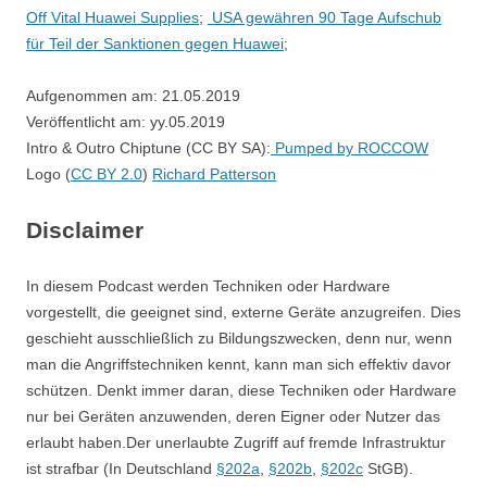
Off Vital Huawei Supplies
;
USA gewähren 90 Tage Aufschub
für Teil der Sanktionen gegen Huawei
;
Aufgenommen am: 21.05.2019
Veröffentlicht am: yy.05.2019
Intro & Outro Chiptune (CC BY SA):
Pumped by ROCCOW
Logo (
CC BY 2.0
)
Richard Patterson
Disclaimer
In diesem Podcast werden Techniken oder Hardware
vorgestellt, die geeignet sind, externe Geräte anzugreifen. Dies
geschieht ausschließlich zu Bildungszwecken, denn nur, wenn
man die Angriffstechniken kennt, kann man sich effektiv davor
schützen. Denkt immer daran, diese Techniken oder Hardware
nur bei Geräten anzuwenden, deren Eigner oder Nutzer das
erlaubt haben.Der unerlaubte Zugriff auf fremde Infrastruktur
ist strafbar (In Deutschland
§202a
,
§202b
,
§202c
StGB).