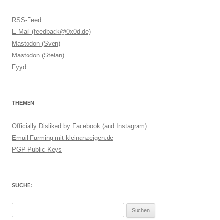
RSS-Feed
E-Mail (feedback@0x0d.de)
Mastodon (Sven)
Mastodon (Stefan)
Fyyd
THEMEN
Officially Disliked by Facebook (and Instagram)
Email-Farming mit kleinanzeigen.de
PGP Public Keys
SUCHE:
Suchen
nach: