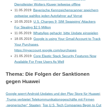
Dienstleister Wolters Kluwer teilweise offline
11.05.2019:
Bayerische Kennzeichenscanner speichern
zeitweise wahllos jeden Autofahrer auf Vorrat
10.05.2019:
U.S. Charges 9 ‚SIM Swapping‘ Attackers
For Stealing $2.5 Million
11.05.2019:
WhatsApp gehackt, bitte Update einspielen
18.05.2019:
Google is using Your Gmail Account to Track
Your Purchases
,
https://myaccount.google.com/purchases
21.05.2019:
Core Elastic Stack Security Features Now
Available For Free Users As Well
Thema: Die Folgen der Sanktionen
gegen Huawei
Google sperrt Android-Updates und den Play Store für Huawei
;
Trump verbietet Telekommunikationsgeschäfte mit Firmen
„gegnerischer“ Staaten
;
Top U.S. Tech Companies Begin to Cut