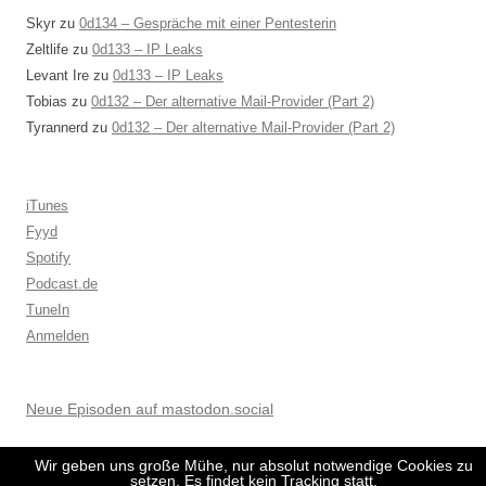
Skyr
zu
0d134 – Gespräche mit einer Pentesterin
Zeltlife
zu
0d133 – IP Leaks
Levant Ire
zu
0d133 – IP Leaks
Tobias
zu
0d132 – Der alternative Mail-Provider (Part 2)
Tyrannerd
zu
0d132 – Der alternative Mail-Provider (Part 2)
iTunes
Fyyd
Spotify
Podcast.de
TuneIn
Anmelden
Neue Episoden auf mastodon.social
Wir geben uns große Mühe, nur absolut notwendige Cookies zu
setzen. Es findet kein Tracking statt.