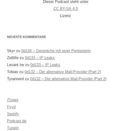
Dieser Podcast steht unter
CC BY-SA 4.0
Lizenz
NEUESTE KOMMENTARE
Skyr
zu
0d134 – Gespräche mit einer Pentesterin
Zeltlife
zu
0d133 – IP Leaks
Levant Ire
zu
0d133 – IP Leaks
Tobias
zu
0d132 – Der alternative Mail-Provider (Part 2)
Tyrannerd
zu
0d132 – Der alternative Mail-Provider (Part 2)
iTunes
Fyyd
Spotify
Podcast.de
TuneIn