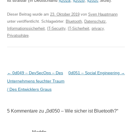
ist strafbar (In Deutschland
§202a
,
§202b
,
§202c
StGB).
Dieser Beitrag wurde am
23. Oktober 2019
von
Sven Hauptmann
unter veröffentlicht. Schlagwörter:
Bluetooth
,
Datenschutz
,
Informationssicherheit
,
IT-Security
,
IT-Sicherheit
,
privacy
,
Privatsphäre
.
Beitragsnavigation
←
0d049 – DevSecOps – Des
0d051 – Social Engineering
→
Unternehmens feuchter Traum
/ Des Entwicklers Graus
5 Kommentare zu „
0d050 – Wie sicher ist Bluetooth?
“
Maddin