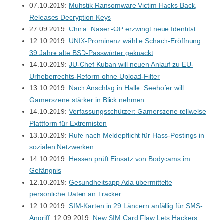
07.10.2019:
Muhstik Ransomware Victim Hacks Back,
Releases Decryption Keys
27.09.2019:
China: Nasen-OP erzwingt neue Identität
12.10.2019:
UNIX-Prominenz wählte Schach-Eröffnung:
39 Jahre alte BSD-Passwörter geknackt
14.10.2019:
JU-Chef Kuban will neuen Anlauf zu EU-
Urheberrechts-Reform ohne Upload-Filter
13.10.2019:
Nach Anschlag in Halle: Seehofer will
Gamerszene stärker in Blick nehmen
14.10.2019:
Verfassungsschützer: Gamerszene teilweise
Plattform für Extremisten
13.10.2019:
Rufe nach Meldepflicht für Hass-Postings in
sozialen Netzwerken
14.10.2019:
Hessen prüft Einsatz von Bodycams im
Gefängnis
12.10.2019:
Gesundheitsapp Ada übermittelte
persönliche Daten an Tracker
12.10.2019:
SIM-Karten in 29 Ländern anfällig für SMS-
Angriff
, 12.09.2019:
New SIM Card Flaw Lets Hackers