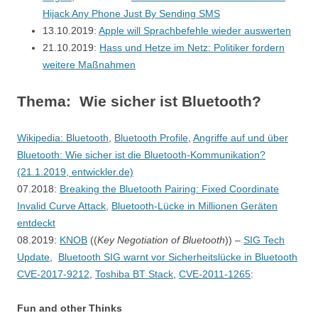
Hijack Any Phone Just By Sending SMS
13.10.2019:
Apple will Sprachbefehle wieder auswerten
21.10.2019:
Hass und Hetze im Netz: Politiker fordern
weitere Maßnahmen
Thema: Wie sicher ist Bluetooth?
Wikipedia: Bluetooth
,
Bluetooth Profile
,
Angriffe auf und über
Bluetooth: Wie sicher ist die Bluetooth-Kommunikation?
(21.1.2019, entwickler.de)
07.2018:
Breaking the Bluetooth Pairing: Fixed Coordinate
Invalid Curve Attack
,
Bluetooth-Lücke in Millionen Geräten
entdeckt
08.2019:
KNOB
((
Key Negotiation of Bluetooth
)) –
SIG Tech
Update
,
Bluetooth SIG warnt vor Sicherheitslücke in Bluetooth
CVE-2017-9212
,
Toshiba BT Stack
,
CVE-2011-1265
:
Fun and other Thinks