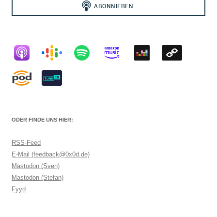
ODER FINDE UNS HIER:
RSS-Feed
E-Mail (feedback@0x0d.de)
Mastodon (Sven)
Mastodon (Stefan)
Fyyd