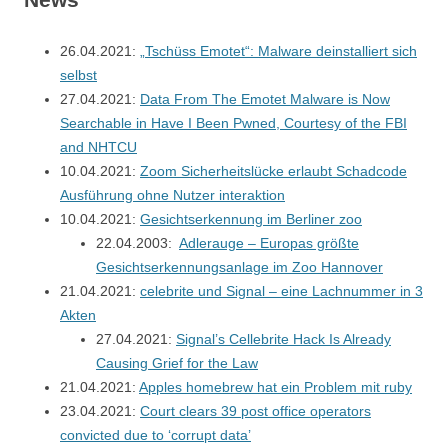
26.04.2021:
„Tschüss Emotet“: Malware deinstalliert sich
selbst
27.04.2021:
Data From The Emotet Malware is Now
Searchable in Have I Been Pwned, Courtesy of the FBI
and NHTCU
10.04.2021:
Zoom Sicherheitslücke erlaubt Schadcode
Ausführung ohne Nutzer interaktion
10.04.2021:
Gesichtserkennung im Berliner zoo
22.04.2003:
Adlerauge – Europas größte
Gesichtserkennungsanlage im Zoo Hannover
21.04.2021:
celebrite und Signal – eine Lachnummer in 3
Akten
27.04.2021:
Signal’s Cellebrite Hack Is Already
Causing Grief for the Law
21.04.2021:
Apples homebrew hat ein Problem mit ruby
23.04.2021:
Court clears 39 post office operators
convicted due to ‘corrupt data’