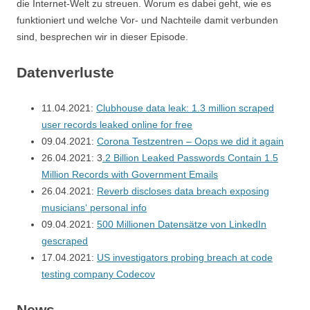
die Internet-Welt zu streuen. Worum es dabei geht, wie es
funktioniert und welche Vor- und Nachteile damit verbunden
sind, besprechen wir in dieser Episode.
Datenverluste
11.04.2021:
Clubhouse data leak: 1.3 million scraped
user records leaked online for free
09.04.2021:
Corona Testzentren – Oops we did it again
26.04.2021: 3
.2 Billion Leaked Passwords Contain 1.5
Million Records with Government Emails
26.04.2021:
Reverb discloses data breach exposing
musicians‘ personal info
09.04.2021:
500 Millionen Datensätze von LinkedIn
gescraped
17.04.2021:
US investigators probing breach at code
testing company Codecov
News