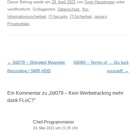
Dieser Beitrag wurde am
29. April 2021
von
Sven Hauptmann
unter
veröffentlicht. Schlagwörter:
Datenschutz
,
floc
,
Informationssicherheit
,
IT-Security
,
IT-Sicherheit
,
privacy
,
Privatsphäre
.
Beitragsnavigation
←
0d078 – Shingled Magnetic
0d080 – Terms of … Go fuck
Recording / SMR-HDD
yourself!
→
Ein Kommentar zu „
0d079 – Kein Werbetracking mehr
dank FLoC?
“
Chef-Programmierer
24. Mai 2021 um 21:35 Uhr