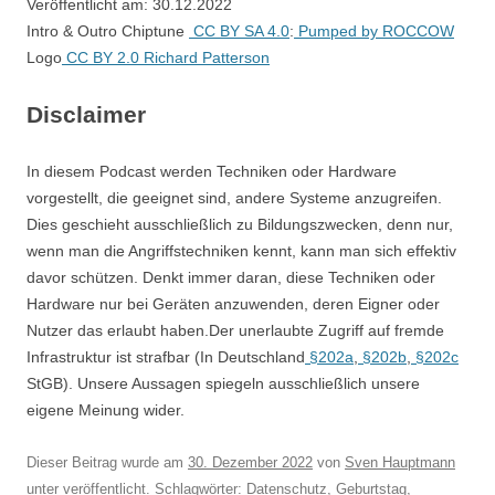
Veröffentlicht am: 30.12.2022
Intro & Outro Chiptune
CC BY SA 4.0
:
Pumped by ROCCOW
Logo
CC BY 2.0
Richard Patterson
Disclaimer
In diesem Podcast werden Techniken oder Hardware
vorgestellt, die geeignet sind, andere Systeme anzugreifen.
Dies geschieht ausschließlich zu Bildungszwecken, denn nur,
wenn man die Angriffstechniken kennt, kann man sich effektiv
davor schützen. Denkt immer daran, diese Techniken oder
Hardware nur bei Geräten anzuwenden, deren Eigner oder
Nutzer das erlaubt haben.Der unerlaubte Zugriff auf fremde
Infrastruktur ist strafbar (In Deutschland
§202a
,
§202b
,
§202c
StGB). Unsere Aussagen spiegeln ausschließlich unsere
eigene Meinung wider.
Dieser Beitrag wurde am
30. Dezember 2022
von
Sven Hauptmann
unter veröffentlicht. Schlagwörter:
Datenschutz
,
Geburtstag
,