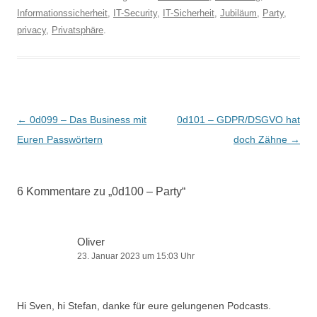
Informationssicherheit
,
IT-Security
,
IT-Sicherheit
,
Jubiläum
,
Party
,
privacy
,
Privatsphäre
.
Beitragsnavigation
←
0d099 – Das Business mit
0d101 – GDPR/DSGVO hat
Euren Passwörtern
doch Zähne
→
6 Kommentare zu „
0d100 – Party
“
Oliver
23. Januar 2023 um 15:03 Uhr
Hi Sven, hi Stefan, danke für eure gelungenen Podcasts.