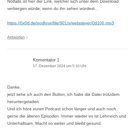
Notfalls ist hier der Link, welcher sich unter dem Download
verbergen würde, wenn du ihn sehen würdest…
https://0x0d.de/podlove/file/901/s/webplayer/0d100.mp3
↓
Antworten
Komentator 1
17. Dezember 2024 um 5:10 Uhr
Danke,
jetzt sehe ich auch den Button, ich habe die Datei trotzdem
heruntergeladen.
Und ich höre euren Podcast schon länger und auch noch
gerne die älteren Episoden. Immer wieder es ist Lehrreich und
Unterhaltsam. Macht so weiter und bleibt gesund.