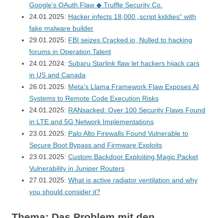
Google’s OAuth Flaw ◆ Truffle Security Co.
24.01.2025:
Hacker infects 18,000 „script kiddies“ with
fake malware builder
29.01.2025:
FBI seizes Cracked.io, Nulled.to hacking
forums in Operation Talent
24.01.2024:
Subaru Starlink flaw let hackers hijack cars
in US and Canada
26.01.2025:
Meta’s Llama Framework Flaw Exposes AI
Systems to Remote Code Execution Risks
24.01.2025:
RANsacked: Over 100 Security Flaws Found
in LTE and 5G Network Implementations
23.01.2025:
Palo Alto Firewalls Found Vulnerable to
Secure Boot Bypass and Firmware Exploits
23.01.2025:
Custom Backdoor Exploiting Magic Packet
Vulnerability in Juniper Routers
27.01.2025:
What is active radiator ventilation and why
you should consider it?
Thema: Das Problem mit den