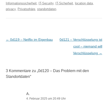
Informationssicherheit
,
IT-Security
,
IT-Sicherheit
,
location data
,
privacy
,
Privatsphäre
,
standortdaten
.
Beitragsnavigation
←
0d119 – Netflix im Eigenbau
0d121 – Verschlüsselung ist
cool – niemand will
Verschlüsselung
→
3 Kommentare zu „
0d120 – Das Problem mit den
Standortdaten
“
A.
4. Februar 2025 um 20:49 Uhr