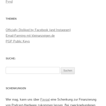
Fyyd
THEMEN
Officially Disliked by Facebook (and Instagram)
Email-Farming mit kleinanzeigen.de
PGP Public Keys
SUCHE:
Suchen
nach:
SCHENKUNGEN
Wer mag, kann uns über
Paypal
eine Schenkung zur Finanzierung
von Podcast-Hardware zukommen lassen. Bei zweckgebundenen