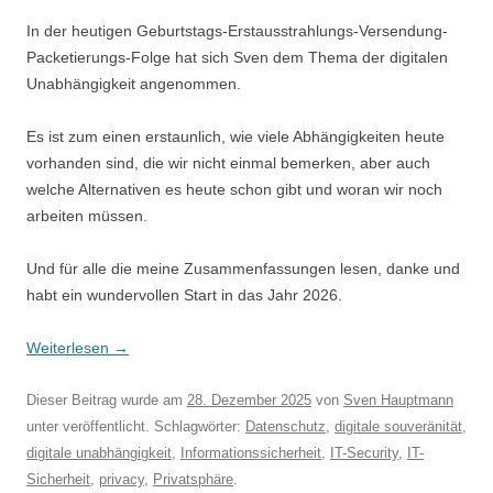
In der heutigen Geburtstags-Erstausstrahlungs-Versendung-
Packetierungs-Folge hat sich Sven dem Thema der digitalen
Unabhängigkeit angenommen.
Es ist zum einen erstaunlich, wie viele Abhängigkeiten heute
vorhanden sind, die wir nicht einmal bemerken, aber auch
welche Alternativen es heute schon gibt und woran wir noch
arbeiten müssen.
Und für alle die meine Zusammenfassungen lesen, danke und
habt ein wundervollen Start in das Jahr 2026.
Weiterlesen
→
Dieser Beitrag wurde am
28. Dezember 2025
von
Sven Hauptmann
unter veröffentlicht. Schlagwörter:
Datenschutz
,
digitale souveränität
,
digitale unabhängigkeit
,
Informationssicherheit
,
IT-Security
,
IT-
Sicherheit
,
privacy
,
Privatsphäre
.