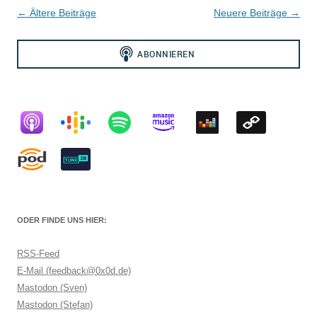
Beitragsnavigation
←
Ältere Beiträge
Neuere Beiträge
→
ODER FINDE UNS HIER:
RSS-Feed
E-Mail (feedback@0x0d.de)
Mastodon (Sven)
Mastodon (Stefan)