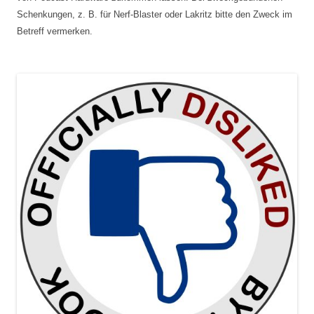
Schenkungen, z. B. für Nerf-Blaster oder Lakritz bitte den Zweck im
Betreff vermerken.