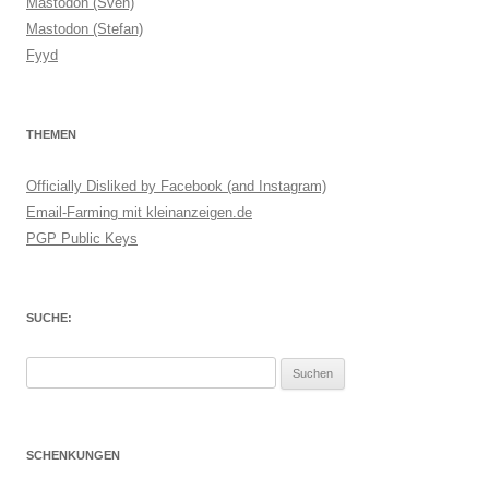
Mastodon (Sven)
Mastodon (Stefan)
Fyyd
THEMEN
Officially Disliked by Facebook (and Instagram)
Email-Farming mit kleinanzeigen.de
PGP Public Keys
SUCHE:
Suchen
nach:
SCHENKUNGEN