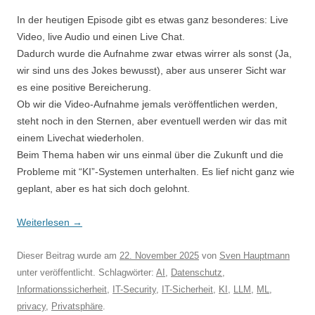
In der heutigen Episode gibt es etwas ganz besonderes: Live
Video, live Audio und einen Live Chat.
Dadurch wurde die Aufnahme zwar etwas wirrer als sonst (Ja,
wir sind uns des Jokes bewusst), aber aus unserer Sicht war
es eine positive Bereicherung.
Ob wir die Video-Aufnahme jemals veröffentlichen werden,
steht noch in den Sternen, aber eventuell werden wir das mit
einem Livechat wiederholen.
Beim Thema haben wir uns einmal über die Zukunft und die
Probleme mit “KI”-Systemen unterhalten. Es lief nicht ganz wie
geplant, aber es hat sich doch gelohnt.
Weiterlesen
→
Dieser Beitrag wurde am
22. November 2025
von
Sven Hauptmann
unter veröffentlicht. Schlagwörter:
AI
,
Datenschutz
,
Informationssicherheit
,
IT-Security
,
IT-Sicherheit
,
KI
,
LLM
,
ML
,
privacy
,
Privatsphäre
.