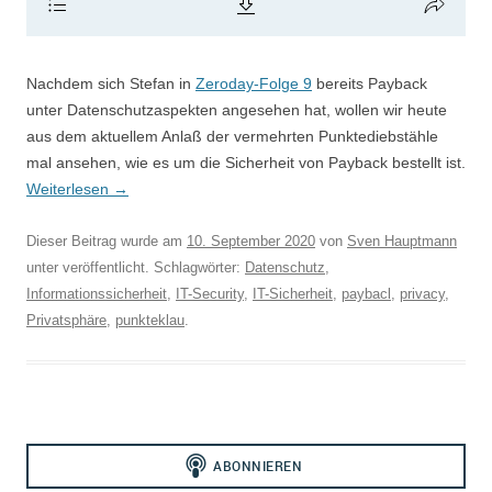
Nachdem sich Stefan in
Zeroday-Folge 9
bereits Payback
unter Datenschutzaspekten angesehen hat, wollen wir heute
aus dem aktuellem Anlaß der vermehrten Punktediebstähle
mal ansehen, wie es um die Sicherheit von Payback bestellt ist.
Weiterlesen
→
Dieser Beitrag wurde am
10. September 2020
von
Sven Hauptmann
unter veröffentlicht. Schlagwörter:
Datenschutz
,
Informationssicherheit
,
IT-Security
,
IT-Sicherheit
,
paybacl
,
privacy
,
Privatsphäre
,
punkteklau
.