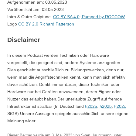
Aufgenommen am: 03.05.2023
Veröffentlicht am: 03.05.2023
Intro & Outro Chiptune
CC BY SA 4.0
:
Pumped by ROCCOW
Logo
CC BY 2.0
Richard Patterson
Disclaimer
In diesem Podcast werden Techniken oder Hardware
vorgestellt, die geeignet sind, andere Systeme anzugreifen.
Dies geschieht ausschließlich zu Bildungszwecken, denn nur,
wenn man die Angriffstechniken kennt, kann man sich effektiv
davor schützen. Denkt immer daran, diese Techniken oder
Hardware nur bei Geräten anzuwenden, deren Eigner oder
Nutzer das erlaubt haben.Der unerlaubte Zugriff auf fremde
Infrastruktur ist strafbar (In Deutschland
§202a
,
§202b
,
§202c
StGB).Unsere Aussagen spiegeln ausschließlich unsere eigene
Meinung wider.
Dieser Beitrag wurde am
3. Mai 2023
von
Sven Hauptmann
unter