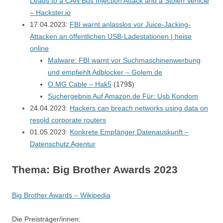
Leads to a CAN Bus Injection Attack and a Stolen Vehicle
– Hackster.io
17.04.2023:
FBI warnt anlasslos vor Juice-Jacking-
Attacken an öffentlichen USB-Ladestationen | heise
online
Malware: FBI warnt vor Suchmaschinenwerbung
und empfiehlt Adblocker – Golem.de
O.MG Cable – Hak5
(179$)
Suchergebnis Auf Amazon.de Für: Usb Kondom
24.04.2023:
Hackers can breach networks using data on
resold corporate routers
01.05.2023:
Konkrete Empfänger Datenauskunft –
Datenschutz Agentur
Thema: Big Brother Awards 2023
Big Brother Awards – Wikipedia
Die Preisträger/innen: