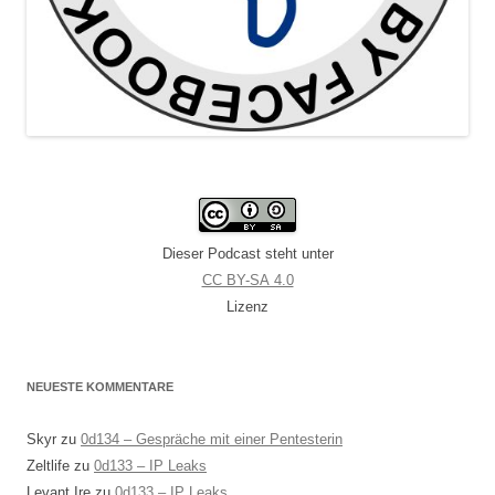
Dieser Podcast steht unter
CC BY-SA 4.0
Lizenz
NEUESTE KOMMENTARE
Skyr
zu
0d134 – Gespräche mit einer Pentesterin
Zeltlife
zu
0d133 – IP Leaks
Levant Ire
zu
0d133 – IP Leaks